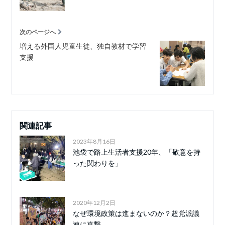
次のページへ
増える外国人児童生徒、独自教材で学習
支援
関連記事
2023年8月16日
池袋で路上生活者支援20年、「敬意を持
った関わりを」
2020年12月2日
なぜ環境政策は進まないのか？超党派議
連に直撃