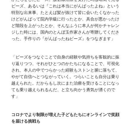
ビーズ、あるいは『これは本当にがんばったよね』という
特別な出来事、たとえば髪が抜けて皆に会いたくなかった
けどがんばって院内学級に行ったとか、具合が悪かったけ
ど階段を上がったとか、そんなふうに本人が何かチャレン
ジした時には、国内のとんぼ玉作家さんが寄贈してくださ
った、手作りの『がんばったねビーズ』をつなぎます」
「ビーズをつなぐことで自身の経験や気持ちを客観的に振
り返りつつ、それがひとつのかたちになることで、可視化
され、本人の中でつらかった経験もストンと腑に落ちて、
やがて自信へとつながっていく。つらいことも自分は乗り
越えられた。だからもし次にまた治療を受けることになっ
ても乗り越えられるんだ、と立ち向かう勇気が湧くので
す」
コロナでより制限が増えた子どもたちにオンラインで笑顔
を届ける挑戦も