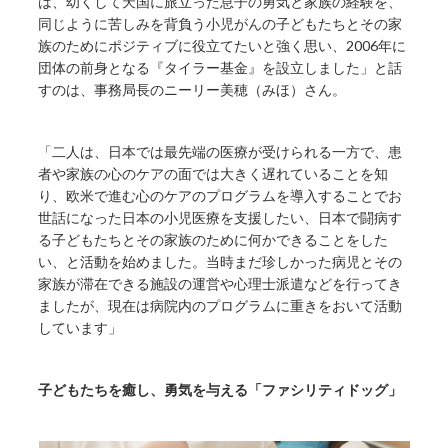
は、幼くして天国に旅立った息子の勇気と家族の経験を、
同じように苦しみを背負う小児がんの子どもたちとその家
族のためにポジティブに役立てたいと強く思い、2006年に
団体の前身となる『タイラー基金』を設立しました」と話
すのは、事務局長のニーリー美穂（みほ）さん。
「二人は、日本では最先端の医療が受けられる一方で、患
者や家族の心のケアの面では大きく遅れていることを知
り、欧米で進む心のケアのプログラムを導入することでお
世話になった日本の小児医療を支援したい、日本で闘病す
る子どもたちとその家族のために何かできることをした
い、と活動を始めました。当時まだ珍しかった病児とその
家族が滞在できる施設の運営や心理士派遣などを行ってき
ましたが、現在は病院内のプログラムに重きをおいて活動
しています」
子どもたちを癒し、勇気を与える「ファシリティドッグ」