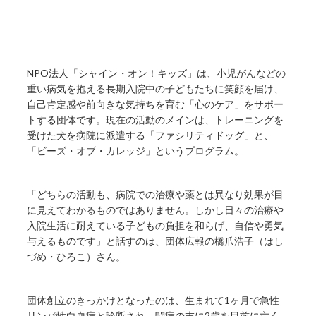
NPO法人「シャイン・オン！キッズ」は、小児がんなどの
重い病気を抱える長期入院中の子どもたちに笑顔を届け、
自己肯定感や前向きな気持ちを育む「心のケア」をサポー
トする団体です。現在の活動のメインは、トレーニングを
受けた犬を病院に派遣する「ファシリティドッグ」と、
「ビーズ・オブ・カレッジ」というプログラム。
「どちらの活動も、病院での治療や薬とは異なり効果が目
に見えてわかるものではありません。しかし日々の治療や
入院生活に耐えている子どもの負担を和らげ、自信や勇気
与えるものです」と話すのは、団体広報の橋爪浩子（はし
づめ・ひろこ）さん。
団体創立のきっかけとなったのは、生まれて1ヶ月で急性
リンパ性白血病と診断され、闘病の末に2歳を目前に亡く