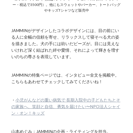
ー・税込で3500円）。他にもスウェットやパーカー、トートバッグ
やキッズTシャツなど販売中
JAMMINがデザインしたコラボデザインには、目の前にい
る人に全幅の信頼を寄せ、リラックスして寝そべる犬の姿
を描きました。犬の手には紡いだビーズが。目には見えな
いけれど深く結ばれた絆や愛情、それによって輝きを増す
いのちの尊さを表現しています。
JAMMINの特集ページでは、インタビュー全文を掲載中。
こちらもあわせてチェックしてみてくださいね！
・
小児がんなどの重い病気で 長期入院中の子どもたちとそ
の家族へ、笑顔と自信、勇気を届けたい〜NPO法人シャイ
ン・オン！キッズ
山本めぐみ：JAMMINの企画・ライティングを担当。