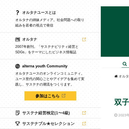
オルタナユースとは
オルタナの姉妹メディア。社会問題への取り
組みを若者の視点で発信
オルタナ
2007年創刊。「サステナビリティ経営と
SDGs」をテーマにしたビジネス情報誌
alterna youth Community
オルタナユースのオンラインコミュニティ。
オルタ
ユース世代の関心ごとやアイデアを集めて実
践し、サステナの潮流をつくります。
参加はこちら
双
サステナ経営検定(1〜4級)
2023
サステナブル★セレクション