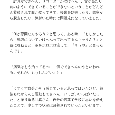
「計算ができへん、リコーダーが吹けへん…、皆が当たり
前のようにできていることができないということがどんど
ん蓄積されて腹が立ってきて、授業を妨害したり、教室か
ら脱走したり、気付いた時には問題児になっていました」
「何が原因なんやろう？と思って。ある時、『もしかした
ら、勉強についていけへんって思ってるんちゃうん？』と
彼に尋ねると、涙をポロポロ流して、『そうや』と言った
んです。
『病気はもう治ってるのに、何でできへんのやといわれ
る。それが、もうしんどい』と」
「うすうす自分がそう感じていると思ってはいたけど、勉
強もわからんし運動もできへん、いっぱいいっぱいだっ
た」と振り返る壮真さん。自分の言葉で学校に思いを伝え
たことで、少しずつ状況は改善されていったといいます。