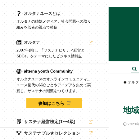
オルタナユースとは
オルタナの姉妹メディア。社会問題への取り
組みを若者の視点で発信
オルタナ
2007年創刊。「サステナビリティ経営と
SDGs」をテーマにしたビジネス情報誌
alterna youth Community
オルタナユースのオンラインコミュニティ。
オルタ
ユース世代の関心ごとやアイデアを集めて実
践し、サステナの潮流をつくります。
参加はこちら
地
サステナ経営検定(1〜4級)
2021
サステナブル★セレクション