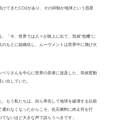
続けてきたCO2があり、その抑制が地球という惑星
。「今、世界では人々が路上に出て、気候”危機”に
』という名のもとに組織化し、ムーヴメントは世界中に飛び火
・トゥーンベリさんを中心に世界の若者に波及した、気候変動
見い出していた。
た。もう私たちは、自ら率先して地球を破壊する以前
て通れなくなったからこそ、化石燃料に終止符を打
つてないほど大きな声で語らうべきです」