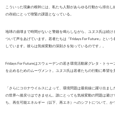
こういった現象の根幹には、私たち人類があらゆる行動から排出し
の存続にとって喫緊の課題となっている。
地球の崩壊まで時間がないと警鐘を鳴らしながら、ユヌス氏は続ける
ついて声をあげています。若者たちは『Fridays For Future
しています。彼らは気候変動の深刻さを知っているのです」。
Fridays For Futureはスウェーデンの若き環境活動家グレタ
を止めるためのムーヴメント。ユヌス氏は若者たちの行動に希望を
「さらにコロナウイルスによって、環境問題は最前線に躍り出まし
の世界へ後戻りはできません。誰にとっても気候変動の問題は避け
ち、再生可能エネルギー（以下、再エネ）へのシフトについて、か