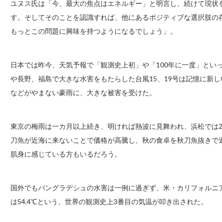
ユヌス氏は「今、最大の焦点はエネルギー」と明言し、続けて現状
す。そしてそのことを認識すれば、他にあるポジティブな選択肢の
もっとこの問題に興味を持つようになるでしょう」。
日本では昨今、天気予報で「観測史上初」や「100年に一度」とい
や長野、福島で大きな水害をもたらした台風15、19号は記憶に新
などがやまない豪雨に、大きな被害を受けた。
東京の梅雨は一カ月以上続き、明ければ熱波に見舞われ、浜松では2
刀魚が近海に来ないことで価格が高騰し、秋の食卓を秋刀魚抜きで
肌身に感じている方もいるだろう。
国外でもバングラデシュの水害は一例に過ぎず、米・カリフォルニ
は54.4℃という、世界の観測史上3番目の気温が叩き出された。