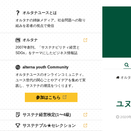
オルタナユースとは
オルタナの姉妹メディア。社会問題への取り
組みを若者の視点で発信
オルタナ
2007年創刊。「サステナビリティ経営と
SDGs」をテーマにしたビジネス情報誌
alterna youth Community
オルタナユースのオンラインコミュニティ。
オルタ
ユース世代の関心ごとやアイデアを集めて実
践し、サステナの潮流をつくります。
参加はこちら
ユ
サステナ経営検定(1〜4級)
2020
サステナブル★セレクション