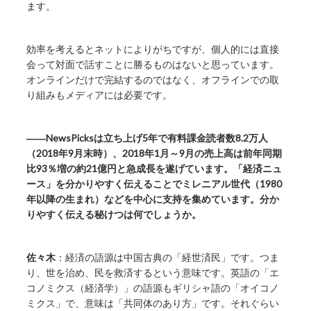
ます。
効率を考えるとネットによりがちですが、個人的には直接
会って対面で話すことに勝るものはないと思っています。
オンラインだけで完結するのではなく、オフラインでの取
り組みもメディアには必要です。
――NewsPicksは立ち上げ5年で有料課金読者数8.2万人
（2018年9月末時）、2018年1月～9月の売上高は前年同期
比93％増の約21億円と急成長を遂げています。「経済ニュ
ース」を分かりやすく伝えることでミレニアル世代（1980
年以降の生まれ）などを中心に支持を集めています。分か
りやすく伝える秘けつは何でしょうか。
佐々木
：経済の語源は中国古典の「経世済民」です。つま
り、世を治め、民を救済するという意味です。英語の「エ
コノミクス（経済学）」の語源もギリシャ語の「オイコノ
ミクス」で、意味は「共同体のあり方」です。それぐらい