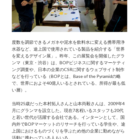
度数を調節できるメガネや泥水を飲料水に変える携帯用浄
水器など、途上国で使用されている製品を紹介する「世界
を変えるデザイン展」。昨年、この展覧会を開催したグラ
ンマ（東京・渋谷）は、BOPビジネスに関するマーケティ
ング調査や、日本の企業のCSRに関するウェブサイト制作
などを行っている（BOPとは、Base of the Pyramidの略
で、世界におよそ40億人いるとされている、所得が最も低
い層）。
当時25歳だった本村拓人さんと山本尚毅さんは、2009年4
月にグランマを設立した。現在7名程いるスタッフも20代
と若い世代が活躍する会社である。インターンとして、国
内外でBOPマーケットのリサーチを行っている学生や、途
上国におけるものづくりを学ぶため他の企業に勤めながら
活動に携わっている人もいる。