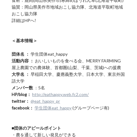
食材：鹿肉(岡山県美作市)寒締めほうれん草(北海道平取町)
協賛：岡山県美作市地域おこし協力隊、北海道平取町地域
おこし協力隊
詳細はHPへ!
＜基本情報＞
団体名 ：
学生団体eat_happy
活動内容 ：
おいしいものを食べる会、MERRY FARMING
屋上農園での農体験、首都圏(山梨、千葉、茨城)への援農
大学名 ：
早稲田大学、慶應義塾大学、日本大学、東京外国
語大学
メンバー数
：5名
HP/blog：
http://eathappy.web.fc2.com/
twitter：
@eat_happy_pr
facebook：
学生団体eat_happy
(グループページ有)
■団体のアピールポイント
・農を通して新しい発見ができる