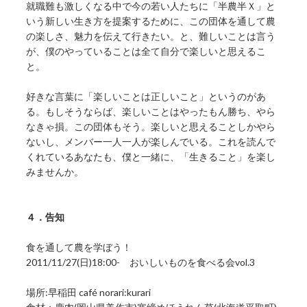
就職難も激しくなる中で今の若い人たちに「半農半Ｘ」と
いう新しい生き方を提案するために、この団体を通して農
の楽しさ、魅力を伝えて行きたい。と、難しいことは言う
が、僕のやっていることは全て自分で楽しいと思えるこ
と。
好きな言葉に「楽しいことは正しいこと」というのがあ
る。もしそうならば、楽しいことはやったもん勝ち、やら
なきゃ損。この団体もそう。楽しいと思えることしかやら
ないし、メンバー一人一人が楽しんでいる。これを読んで
くれているあなたも、僕と一緒に、「生きること」を楽し
みませんか。
４．告知
食を通して農を学ぼう！
2011/11/27(日)18:00- おいしいものを食べる会vol.3
場所:早稲田 café norari:kurari