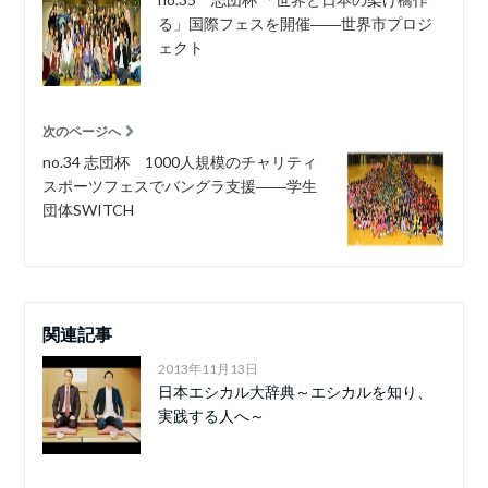
る」国際フェスを開催――世界市プロジ
ェクト
次のページへ
no.34 志団杯 1000人規模のチャリティ
スポーツフェスでバングラ支援――学生
団体SWITCH
関連記事
2013年11月13日
日本エシカル大辞典～エシカルを知り、
実践する人へ～