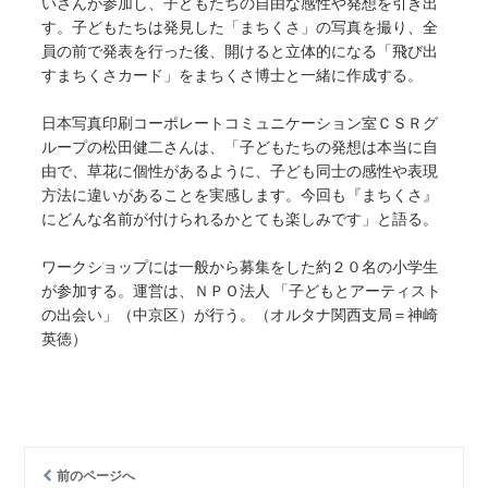
いさんが参加し、子どもたちの自由な感性や発想を引き出
す。子どもたちは発見した「まちくさ」の写真を撮り、全
員の前で発表を行った後、開けると立体的になる「飛び出
すまちくさカード」をまちくさ博士と一緒に作成する。
日本写真印刷コーポレートコミュニケーション室ＣＳＲグ
ループの松田健二さんは、「子どもたちの発想は本当に自
由で、草花に個性があるように、子ども同士の感性や表現
方法に違いがあることを実感します。今回も『まちくさ』
にどんな名前が付けられるかとても楽しみです」と語る。
ワークショップには一般から募集をした約２０名の小学生
が参加する。運営は、ＮＰＯ法人 「子どもとアーティスト
の出会い」（中京区）が行う。（オルタナ関西支局＝神崎
英徳）
前のページへ