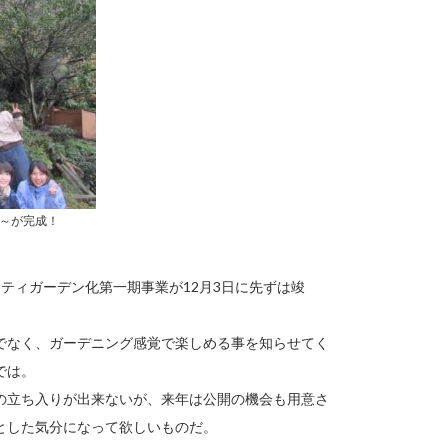
～が完成！
ティガーデン化第一期事業が12月3日に先ずは竣
でなく、ガーデニング感覚で楽しめる事を知らせてく
では。
の立ち入りが出来ないが、来年は公開の機会も用意さ
とした気分になって欲しいものだ。