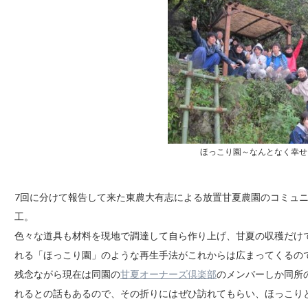
ほっこり園～なんとなく幸せ
7回に分けて報告して来た東農大有志による放置甘夏農園のコミュニ
工。
色々な道具も材料を現地で調達して自ら作り上げ、甘夏の収穫だけ
れる「ほっこり園」のような再生手法がこれからは広まってくるの
残念ながら現在は同園の
甘夏オーナーズ倶楽部
のメンバーしか同所
れるとの話もあるので、その折りにはぜひ訪れてもらい、ほっこり