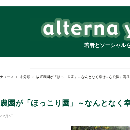
若者とソーシャル
ナユース
未分類
放置農園が「ほっこり園」～なんとなく幸せ～な公園に再生
置農園が「ほっこり園」～なんとなく
年12月6日