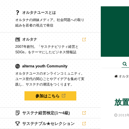
オルタナユースとは
オルタナの姉妹メディア。社会問題への取り
組みを若者の視点で発信
オルタナ
2007年創刊。「サステナビリティ経営と
SDGs」をテーマにしたビジネス情報誌
alterna youth Community
オルタナユースのオンラインコミュニティ。
オルタ
ユース世代の関心ごとやアイデアを集めて実
践し、サステナの潮流をつくります。
参加はこちら
放
サステナ経営検定(1〜4級)
2011
サステナブル★セレクション