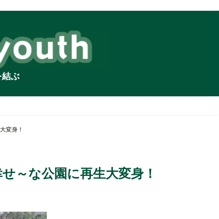
を結ぶ
大変身！
幸せ～な公園に再生大変身！