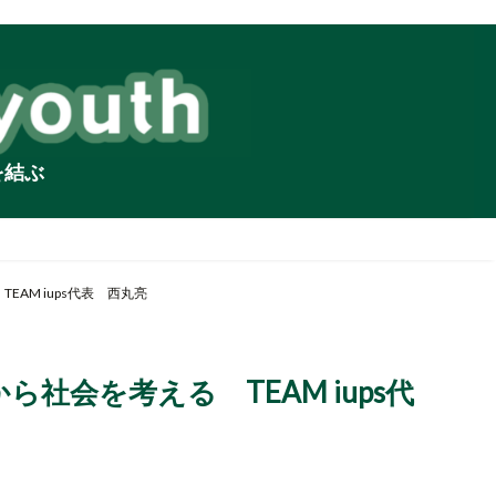
を結ぶ
EAM iups代表 西丸亮
ら社会を考える TEAM iups代