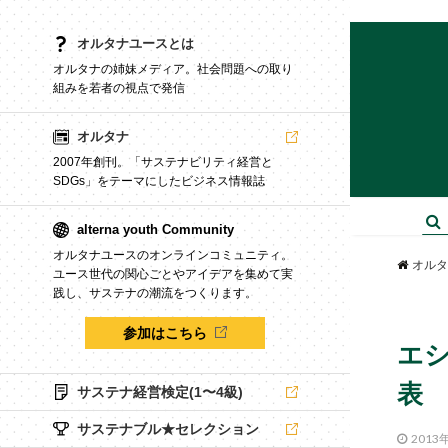
オルタナユースとは
オルタナの姉妹メディア。社会問題への取り
組みを若者の視点で発信
オルタナ
2007年創刊。「サステナビリティ経営と
SDGs」をテーマにしたビジネス情報誌
alterna youth Community
オルタナユースのオンラインコミュニティ。
オルタ
ユース世代の関心ごとやアイデアを集めて実
践し、サステナの潮流をつくります。
参加はこちら
エシ
表
サステナ経営検定(1〜4級)
サステナブル★セレクション
2013