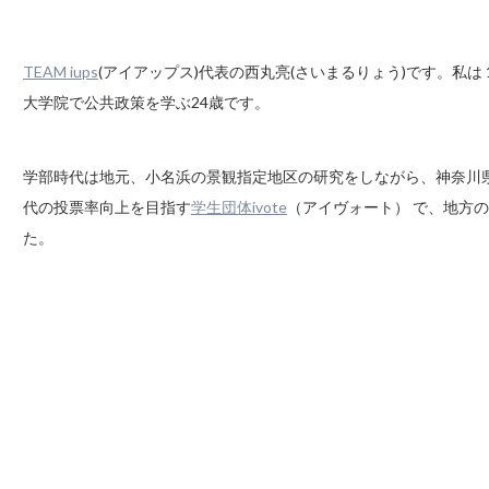
TEAM iups
(アイアップス)代表の西丸亮(さいまるりょう)です。私は
大学院で公共政策を学ぶ24歳です。
学部時代は地元、小名浜の景観指定地区の研究をしながら、神奈川県庁でイ
代の投票率向上を目指す
学生団体ivote
（アイヴォート） で、地方の投
た。