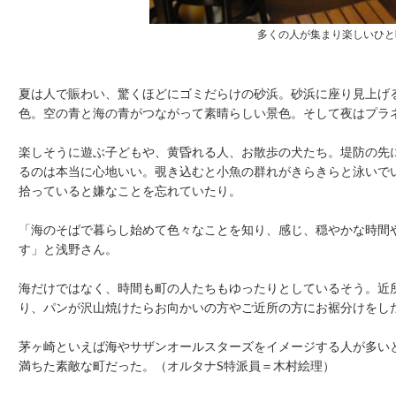
多くの人が集まり楽しいひと
夏は人で賑わい、驚くほどにゴミだらけの砂浜。砂浜に座り見上げ
色。空の青と海の青がつながって素晴らしい景色。そして夜はプラ
楽しそうに遊ぶ子どもや、黄昏れる人、お散歩の犬たち。堤防の先
るのは本当に心地いい。覗き込むと小魚の群れがきらきらと泳いで
拾っていると嫌なことを忘れていたり。
「海のそばで暮らし始めて色々なことを知り、感じ、穏やかな時間
す」と浅野さん。
海だけではなく、時間も町の人たちもゆったりとしているそう。近
り、パンが沢山焼けたらお向かいの方やご近所の方にお裾分けをし
茅ヶ崎といえば海やサザンオールスターズをイメージする人が多い
満ちた素敵な町だった。（オルタナS特派員＝木村絵理）