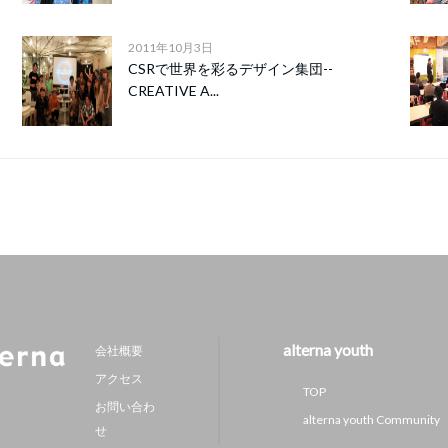
2011年10月3日
CSRで世界を彩るデザイン集団--
CREATIVE A...
alterna youth
会社概要
アクセス
TOP
お問い合わ
alterna youth Community
せ