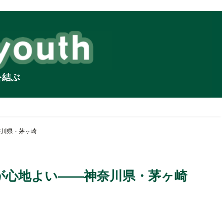
を結ぶ
奈川県・茅ヶ崎
が心地よい――神奈川県・茅ヶ崎