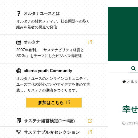
オルタナユースとは
オルタナの姉妹メディア。社会問題への取り
組みを若者の視点で発信
オルタナ
2007年創刊。「サステナビリティ経営と
SDGs」をテーマにしたビジネス情報誌
alterna youth Community
オルタナユースのオンラインコミュニティ。
オルタ
ユース世代の関心ごとやアイデアを集めて実
践し、サステナの潮流をつくります。
参加はこちら
幸
サステナ経営検定(1〜4級)
2011
サステナブル★セレクション