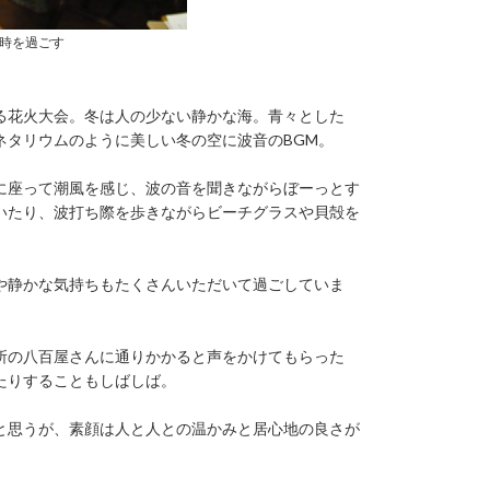
時を過ごす
る花火大会。冬は人の少ない静かな海。青々とした
ネタリウムのように美しい冬の空に波音のBGM。
に座って潮風を感じ、波の音を聞きながらぼーっとす
いたり、波打ち際を歩きながらビーチグラスや貝殻を
や静かな気持ちもたくさんいただいて過ごしていま
所の八百屋さんに通りかかると声をかけてもらった
たりすることもしばしば。
と思うが、素顔は人と人との温かみと居心地の良さが