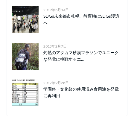
2019年8月13日
SDGs未来都市札幌、教育軸にSDGs浸透
へ
2013年2月7日
灼熱のアタカマ砂漠マラソンでユニーク
な発電に挑戦するエ...
2012年9月28日
学園祭・文化祭の使用済み食用油を発電
に再利用