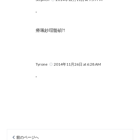
.
瘠珮鈔瑁髓碵?!
Tyrone
2014年11月26日 at 6:28 AM
.
前のページへ