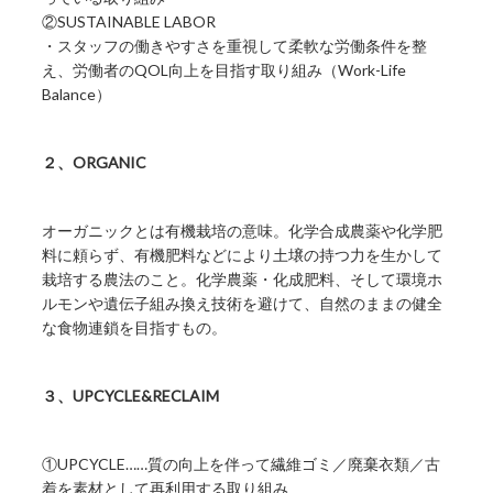
②SUSTAINABLE LABOR
・スタッフの働きやすさを重視して柔軟な労働条件を整
え、労働者のQOL向上を目指す取り組み（Work-Life
Balance）
２、ORGANIC
オーガニックとは有機栽培の意味。化学合成農薬や化学肥
料に頼らず、有機肥料などにより土壌の持つ力を生かして
栽培する農法のこと。化学農薬・化成肥料、そして環境ホ
ルモンや遺伝子組み換え技術を避けて、自然のままの健全
な食物連鎖を目指すもの。
３、UPCYCLE&RECLAIM
①UPCYCLE……質の向上を伴って繊維ゴミ／廃棄衣類／古
着を素材として再利用する取り組み