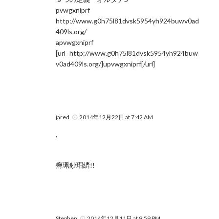
pvwgxniprf
http://www.g0h75l81dvsk5954yh924buwv0ad
409ls.org/
apvwgxniprf
[url=http://www.g0h75l81dvsk5954yh924buw
v0ad409ls.org/]upvwgxniprf[/url]
jared
2014年12月22日 at 7:42 AM
.
瘠珮鈔瑁纃!!
Stephen
2014年12月11日 at 9:59 PM