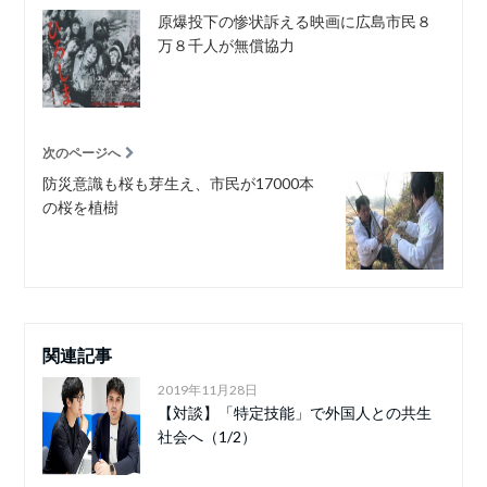
原爆投下の惨状訴える映画に広島市民８
万８千人が無償協力
次のページへ
防災意識も桜も芽生え、市民が17000本
の桜を植樹
関連記事
2019年11月28日
【対談】「特定技能」で外国人との共生
社会へ（1/2）