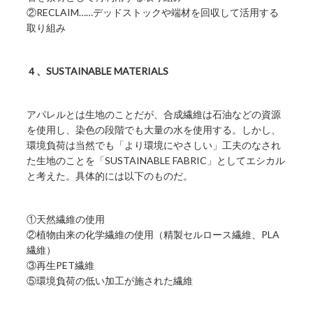
②RECLAIM……デッドストックや端材を回収して活用する
取り組み
４、SUSTAINABLE MATERIALS
アパレルとは生地のことだが、合成繊維は石油などの資源
を使用し、染色の段階でも大量の水を使用する。しかし、
環境負荷は当然でも「より環境にやさしい」工夫のなされ
た生地のことを「SUSTAINABLE FABRIC」としてエシカル
と考えた。具体的には以下のものだ。
①天然繊維の使用
②植物由来の化学繊維の使用（精製セルロース繊維、PLA
繊維）
③再生PET繊維
⑤環境負荷の低い加工が施された繊維