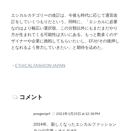
エシカルカテゴリーの改訂は、今後も時代に応じて適宜改
訂をしていくつもりだという。同時に、「エシカルに必要
なのはより幅広い選択肢。この分類以外にもまだまだやり
方が生まれてくる可能性は大いにある。もっと数多くのデ
ザイナーや企業に挑戦してもらいたいし、EFJがその後押し
となれるよう努力していきたい」と期待を込めた。
・
ETHICAL FASHION JAPAN
コメント
pvwgxniprf
2021年1月25日 at 12:18 PM
2014年、新しくなったエシカルファッション
９つの定義 – オルタナS