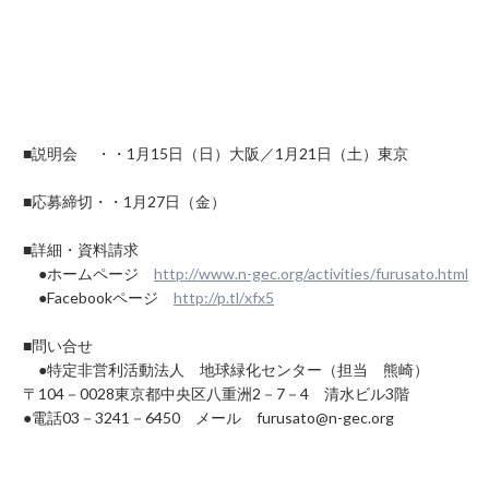
■説明会 ・・1月15日（日）大阪／1月21日（土）東京
■応募締切・・1月27日（金）
■詳細・資料請求
●ホームページ
http://www.n-gec.org/activities/furusato.html
●Facebookページ
http://p.tl/xfx5
■問い合せ
●特定非営利活動法人 地球緑化センター（担当 熊崎）
〒104－0028東京都中央区八重洲2－7－4 清水ビル3階
●電話03－3241－6450 メール furusato@n-gec.org