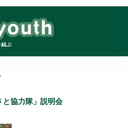
を結ぶ
会
るさと協力隊」説明会