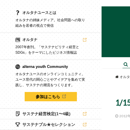
オルタナユースとは
オルタナの姉妹メディア。社会問題への取り
組みを若者の視点で発信
オルタナ
2007年創刊。「サステナビリティ経営と
SDGs」をテーマにしたビジネス情報誌
alterna youth Community
オルタナユースのオンラインコミュニティ。
オルタ
ユース世代の関心ごとやアイデアを集めて実
践し、サステナの潮流をつくります。
参加はこちら
1/
サステナ経営検定(1〜4級)
2012
サステナブル★セレクション