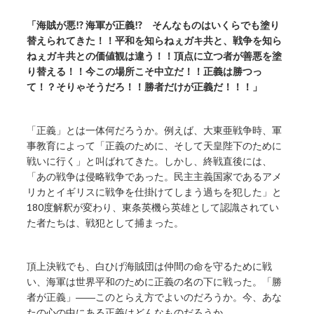
「海賊が悪!? 海軍が正義!? そんなものはいくらでも塗り
替えられてきた！！平和を知らねぇガキ共と、戦争を知ら
ねぇガキ共との価値観は違う！！頂点に立つ者が善悪を塗
り替える！！今この場所こそ中立だ！！正義は勝つっ
て！？そりゃそうだろ！！勝者だけが正義だ！！！」
「正義」とは一体何だろうか。例えば、大東亜戦争時、軍
事教育によって「正義のために、そして天皇陛下のために
戦いに行く」と叫ばれてきた。しかし、終戦直後には、
「あの戦争は侵略戦争であった。民主主義国家であるアメ
リカとイギリスに戦争を仕掛けてしまう過ちを犯した」と
180度解釈が変わり、東条英機ら英雄として認識されてい
た者たちは、戦犯として捕まった。
頂上決戦でも、白ひげ海賊団は仲間の命を守るために戦
い、海軍は世界平和のために正義の名の下に戦った。「勝
者が正義」――このとらえ方でよいのだろうか。今、あな
たの心の中にある正義はどんなものだろうか。