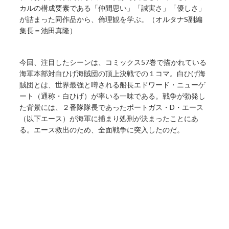
カルの構成要素である「仲間思い」「誠実さ」「優しさ」
が詰まった同作品から、倫理観を学ぶ。（オルタナS副編
集長＝池田真隆）
今回、注目したシーンは、コミックス57巻で描かれている
海軍本部対白ひげ海賊団の頂上決戦での１コマ。白ひげ海
賊団とは、世界最強と噂される船長エドワード・ニューゲ
ート（通称・白ひげ）が率いる一味である。戦争が勃発し
た背景には、２番隊隊長であったポートガス・D・エース
（以下エース）が海軍に捕まり処刑が決まったことにあ
る。エース救出のため、全面戦争に突入したのだ。