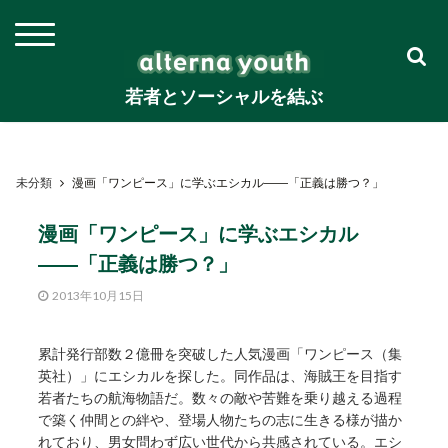
若者とソーシャルを結ぶ
未分類
漫画「ワンピース」に学ぶエシカル――「正義は勝つ？」
漫画「ワンピース」に学ぶエシカル
――「正義は勝つ？」
2013年10月15日
累計発行部数２億冊を突破した人気漫画「ワンピース（集
英社）」にエシカルを探した。同作品は、海賊王を目指す
若者たちの航海物語だ。数々の敵や苦難を乗り越える過程
で築く仲間との絆や、登場人物たちの志に生きる様が描か
れており、男女問わず広い世代から共感されている。エシ