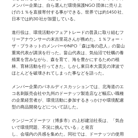
メンバー企業は、自ら選んだ環境保護NGO 団体に売り上
げの１％を直接寄付する事ができる。世界では約1450 社、
日本では約30 社が加盟している。
進行役は、環境活動やフェアトレードの普及に取り組むフ
リーアナウンサーの末吉里花さんが務めた。１％フォー・
ザ・プラネットのメンバーやNPO「森は海の恋人」の畠山
重篤代表が講演を行った。畠山代表は、気仙沼で牡蠣の養
殖業を営みながら、森を育て、海を豊かにするための植
林、育林活動を行ってきた。しかし東日本大震災の津波で
ほとんどを破壊されてしまった事などを語った。
メンバー企業のパネルディスカッションでは、北海道のエ
コ名刺販売会社や九州のドーナッツ製造店など幅広い職種
の企業経営者が、環境活動に参加するきっかけや環境配慮
型の商品開発などについて話した。
ケンジーズドーナツ（博多市）の上杉建治社長は、「気合
いで環境問題、不況に挑んでいる」と発言
し、会場内の共感を集めた。同社では、ドーナッツの使用