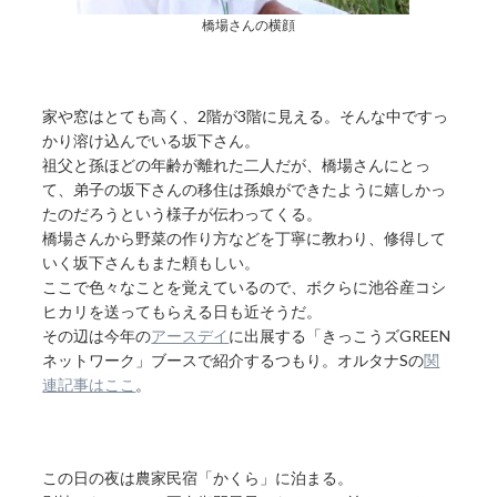
橋場さんの横顔
家や窓はとても高く、2階が3階に見える。そんな中ですっ
かり溶け込んでいる坂下さん。
祖父と孫ほどの年齢が離れた二人だが、橋場さんにとっ
て、弟子の坂下さんの移住は孫娘ができたように嬉しかっ
たのだろうという様子が伝わってくる。
橋場さんから野菜の作り方などを丁寧に教わり、修得して
いく坂下さんもまた頼もしい。
ここで色々なことを覚えているので、ボクらに池谷産コシ
ヒカリを送ってもらえる日も近そうだ。
その辺は今年の
アースデイ
に出展する「きっこうズGREEN
ネットワーク」ブースで紹介するつもり。オルタナSの
関
連記事はここ
。
この日の夜は農家民宿「かくら」に泊まる。