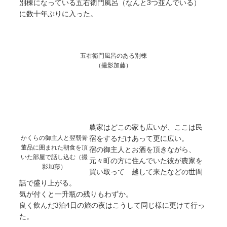
別棟になっている五右衛門風呂（なんと3つ並んでいる）
に数十年ぶりに入った。
五右衛門風呂のある別棟
（撮影加藤）
農家はどこの家も広いが、ここは民
かくらの御主人と翌朝骨
宿をするだけあって更に広い。
董品に囲まれた朝食を頂
宿の御主人とお酒を頂きながら、
いた部屋で話し込む（撮
元々町の方に住んでいた彼が農家を
影加藤）
買い取って 越して来たなどの世間
話で盛り上がる。
気が付くと一升瓶の残りもわずか。
良く飲んだ3泊4日の旅の夜はこうして同じ様に更けて行っ
た。