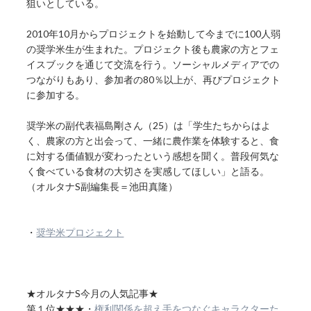
狙いとしている。
2010年10月からプロジェクトを始動して今までに100人弱
の奨学米生が生まれた。プロジェクト後も農家の方とフェ
イスブックを通じて交流を行う。ソーシャルメディアでの
つながりもあり、参加者の80％以上が、再びプロジェクト
に参加する。
奨学米の副代表福島剛さん（25）は「学生たちからはよ
く、農家の方と出会って、一緒に農作業を体験すると、食
に対する価値観が変わったという感想を聞く。普段何気な
く食べている食材の大切さを実感してほしい」と語る。
（オルタナS副編集長＝池田真隆）
・
奨学米プロジェクト
★オルタナS今月の人気記事★
第１位★★★・
権利関係を超え手をつなぐキャラクターた