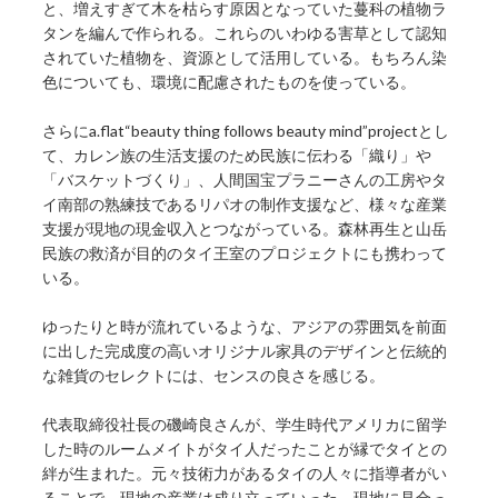
と、増えすぎて木を枯らす原因となっていた蔓科の植物ラ
タンを編んで作られる。これらのいわゆる害草として認知
されていた植物を、資源として活用している。もちろん染
色についても、環境に配慮されたものを使っている。
さらにa.flat“beauty thing follows beauty mind”projectとし
て、カレン族の生活支援のため民族に伝わる「織り」や
「バスケットづくり」、人間国宝プラニーさんの工房やタ
イ南部の熟練技であるリパオの制作支援など、様々な産業
支援が現地の現金収入とつながっている。森林再生と山岳
民族の救済が目的のタイ王室のプロジェクトにも携わって
いる。
ゆったりと時が流れているような、アジアの雰囲気を前面
に出した完成度の高いオリジナル家具のデザインと伝統的
な雑貨のセレクトには、センスの良さを感じる。
代表取締役社長の磯崎良さんが、学生時代アメリカに留学
した時のルームメイトがタイ人だったことが縁でタイとの
絆が生まれた。元々技術力があるタイの人々に指導者がい
ることで、現地の産業は成り立っていった。現地に見合っ