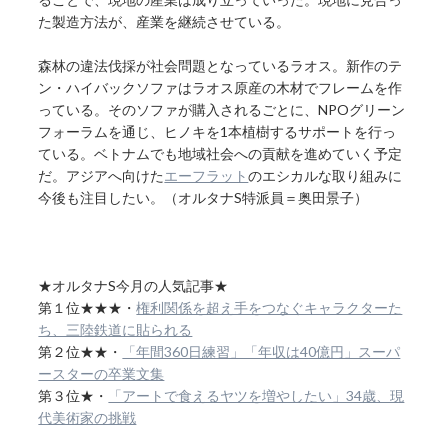
た製造方法が、産業を継続させている。
森林の違法伐採が社会問題となっているラオス。新作のテ
ン・ハイバックソファはラオス原産の木材でフレームを作
っている。そのソファが購入されるごとに、NPOグリーン
フォーラムを通じ、ヒノキを1本植樹するサポートを行っ
ている。ベトナムでも地域社会への貢献を進めていく予定
だ。アジアへ向けた
エーフラット
のエシカルな取り組みに
今後も注目したい。（オルタナS特派員＝奥田景子）
★オルタナS今月の人気記事★
第１位★★★・
権利関係を超え手をつなぐキャラクターた
ち、三陸鉄道に貼られる
第２位★★・
「年間360日練習」「年収は40億円」スーパ
ースターの卒業文集
第３位★・
「アートで食えるヤツを増やしたい」34歳、現
代美術家の挑戦