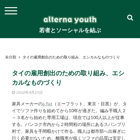
若者とソーシャルを結ぶ
未分類
タイの雇用創出のための取り組み、エシカルなものづくり
タイの雇用創出のための取り組み、エシ
カルなものづくり
2012年4月25日
家具メーカーの
a.flat
（エーフラット、東京・目黒）が、タ
イでソファ作りを始めてから10年が過ぎた。編み手職人２
～３名から始めた専用工場は、現在では100人以上が従事
する。バンコク市内から２時間程の場所にあるスパンブリ
村で、家具を手間暇かけて作る。職人は都市部へ出稼ぎに
行く必要がないため、離職率が低くソファの品質は安定し