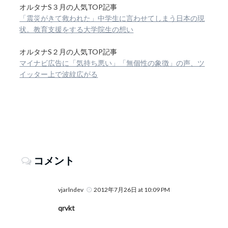
オルタナS３月の人気TOP記事
「震災がきて救われた」中学生に言わせてしまう日本の現
状。教育支援をする大学院生の想い
オルタナS２月の人気TOP記事
マイナビ広告に「気持ち悪い」「無個性の象徴」の声、ツ
イッター上で波紋広がる
コメント
vjarlndev
2012年7月26日 at 10:09 PM
qrvkt