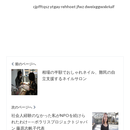
cjpfftqsz ytgay rehhoet jfwz dweixggwxkriuif
前のページへ
相場の半額でおしゃれネイル、難民の自
立支援するネイルサロン
次のページへ
社会人経験のなかった私がNPOを続けら
れたわけ——ポラリスプロジェクトジャパ
ン 藤原志帆子代表