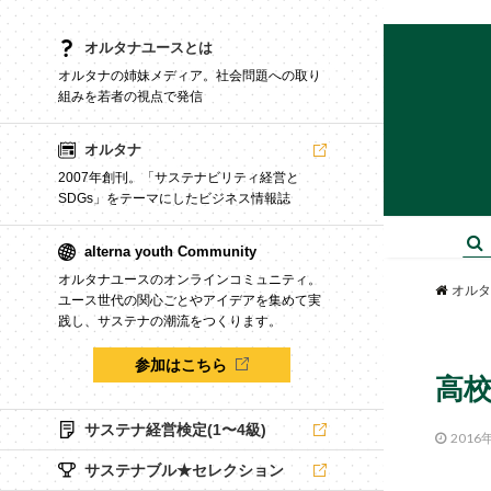
オルタナユースとは
オルタナの姉妹メディア。社会問題への取り
組みを若者の視点で発信
オルタナ
2007年創刊。「サステナビリティ経営と
SDGs」をテーマにしたビジネス情報誌
alterna youth Community
オルタナユースのオンラインコミュニティ。
オルタ
ユース世代の関心ごとやアイデアを集めて実
践し、サステナの潮流をつくります。
参加はこちら
高
サステナ経営検定(1〜4級)
2016
サステナブル★セレクション