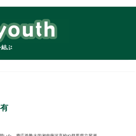
を結ぶ
共有
を開いた。慶応義塾大学湘南藤沢高校や群馬県立尾瀬