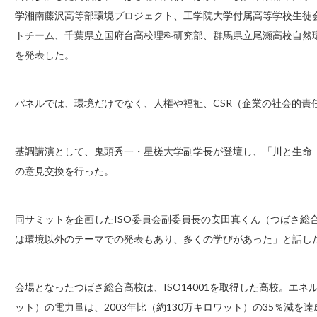
学湘南藤沢高等部環境プロジェクト、工学院大学付属高等学校生徒
トチーム、千葉県立国府台高校理科研究部、群馬県立尾瀬高校自然
を発表した。
パネルでは、環境だけでなく、人権や福祉、CSR（企業の社会的責
基調講演として、鬼頭秀一・星槎大学副学長が登壇し、「川と生命
の意見交換を行った。
同サミットを企画したISO委員会副委員長の安田真くん（つばさ総
は環境以外のテーマでの発表もあり、多くの学びがあった」と話し
会場となったつばさ総合高校は、ISO14001を取得した高校。エネ
ット）の電力量は、2003年比（約130万キロワット）の35％減を