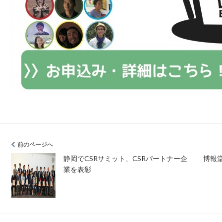
前のページへ
静岡でCSRサミット、CSRパートナー企
博報
業を表彰