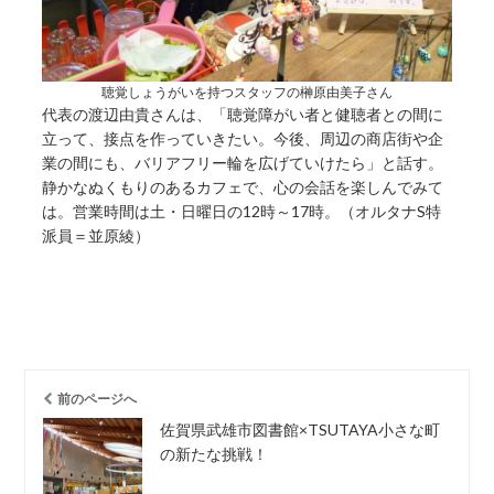
聴覚しょうがいを持つスタッフの榊原由美子さん
代表の渡辺由貴さんは、「聴覚障がい者と健聴者との間に
立って、接点を作っていきたい。今後、周辺の商店街や企
業の間にも、バリアフリー輪を広げていけたら」と話す。
静かなぬくもりのあるカフェで、心の会話を楽しんでみて
は。営業時間は土・日曜日の12時～17時。（オルタナS特
派員＝並原綾）
前のページへ
佐賀県武雄市図書館×TSUTAYA小さな町
の新たな挑戦！