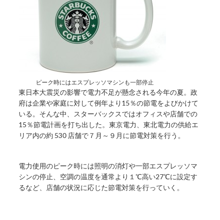
ピーク時にはエスプレッソマシンも一部停止
東日本大震災の影響で電力不足が懸念される今年の夏。政
府は企業や家庭に対して例年より15％の節電をよびかけて
いる。そんな中、スターバックスではオフィスや店舗での
15％節電計画を打ち出した。東京電力、東北電力の供給エ
リア内の約 530 店舗で７月～９月に節電対策を行う。
電力使用のピーク時には照明の消灯や一部エスプレッソマ
シンの停止、空調の温度を通常より１℃高い27℃に設定す
るなど、店舗の状況に応じた節電対策を行っていく。