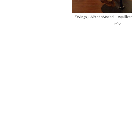
『Wings』Alfredo&Isabel Aquil
ピン