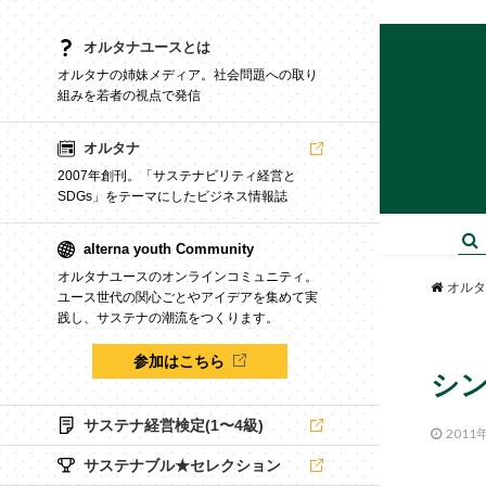
オルタナユースとは
オルタナの姉妹メディア。社会問題への取り
組みを若者の視点で発信
オルタナ
2007年創刊。「サステナビリティ経営と
SDGs」をテーマにしたビジネス情報誌
alterna youth Community
オルタナユースのオンラインコミュニティ。
オルタ
ユース世代の関心ごとやアイデアを集めて実
践し、サステナの潮流をつくります。
参加はこちら
シ
サステナ経営検定(1〜4級)
2011
サステナブル★セレクション