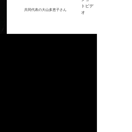
トビデ
共同代表の大山多恵子さん
オ
れた