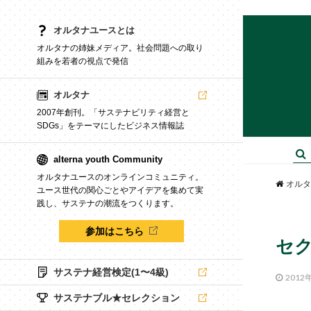
オルタナユースとは
オルタナの姉妹メディア。社会問題への取り
組みを若者の視点で発信
オルタナ
2007年創刊。「サステナビリティ経営と
SDGs」をテーマにしたビジネス情報誌
alterna youth Community
オルタナユースのオンラインコミュニティ。
オルタ
ユース世代の関心ごとやアイデアを集めて実
践し、サステナの潮流をつくります。
参加はこちら
セク
サステナ経営検定(1〜4級)
2012
サステナブル★セレクション