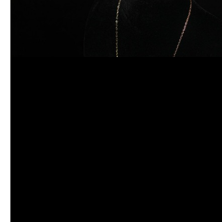
ローンチ記念に香港のエシカルジュエリーブランドEdge of Ember も展示さ