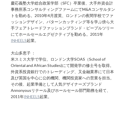
慶応義塾大学総合政策学部（SFC）卒業後、大手外資会計
事務所系コンサルティングファームにてM&Aコンサルタン
トを勤める。2010年4月渡英、ロンドンの夜間学校でファ
ッションデザイン、パターンカッティング等を学ぶ傍ら大
手フェアトレードファッションブランド・ピープルツリー
にてホールセールエグゼクティブを勤める。2011年
INHEELS
起業。
大山多恵子 ：
米スミス大学で学位、ロンドン大学SOAS（School of
Oriental and African Studies)にて開発学の修士号を取得。
外資系投資銀行でのトレーディング、又金融業界にて日本
及び英国を中心に公的機関、機関投資家への営業を担当。
その後、起業準備として人気デザイナーズブランド
Annonyousリテール及びホールセール部門勤務を経て、
2011年
INHEELS
起業。