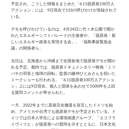
予定され、こうした情報をまとめた「6.11脱原発100万人
アクション」には、9日現在で133の呼びかけが登録されて
いる。
デモを呼びかけているのは、4月24日に代々木公園で開か
れたエネルギーシフトパレードの主催者や、「脱原発・新
しいエネルギー政策を実現する会」、「福島事故緊急会
議」の関係者ら。
当日は、北海道から沖縄まで全国各地で脱原発デモが開か
れる予定。都内では、脱原発ドキュメンタリー映画「ミツ
バチの羽音と地球の回転」監督の鎌仲ひとみさんを招いた
トークショーも行われる。「6.11脱原発100万人アクショ
ン」上には9日現在、個人と団体をあわせて5000件を上回
る賛同コメントが寄せられた。
一方、2022年までに原発完全撤退を宣言したドイツを始
め、アメリカや台湾でも脱原発デモが予定されている。ド
イツでは日本人学生による環境保護グループ、「エコフラ
イヴィリヒ」が脱原発への賛同を示すとともに、日本文化