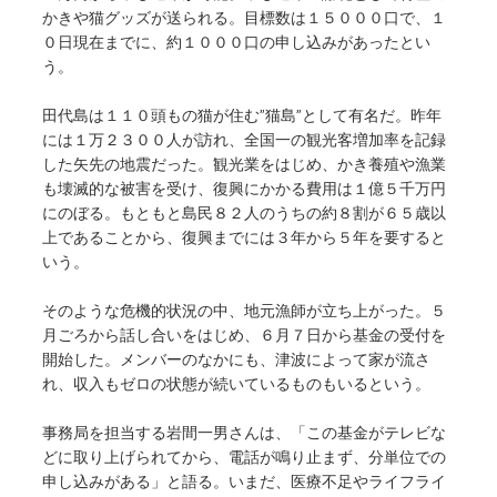
かきや猫グッズが送られる。目標数は１５０００口で、１
０日現在までに、約１０００口の申し込みがあったとい
う。
田代島は１１０頭もの猫が住む”猫島”として有名だ。昨年
には１万２３００人が訪れ、全国一の観光客増加率を記録
した矢先の地震だった。観光業をはじめ、かき養殖や漁業
も壊滅的な被害を受け、復興にかかる費用は１億５千万円
にのぼる。もともと島民８２人のうちの約８割が６５歳以
上であることから、復興までには３年から５年を要すると
いう。
そのような危機的状況の中、地元漁師が立ち上がった。５
月ごろから話し合いをはじめ、６月７日から基金の受付を
開始した。メンバーのなかにも、津波によって家が流さ
れ、収入もゼロの状態が続いているものもいるという。
事務局を担当する岩間一男さんは、「この基金がテレビな
どに取り上げられてから、電話が鳴り止まず、分単位での
申し込みがある」と語る。いまだ、医療不足やライフライ