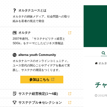
オルタナユースとは
オルタナの姉妹メディア。社会問題への取り
組みを若者の視点で発信
オルタナ
2007年創刊。「サステナビリティ経営と
SDGs」をテーマにしたビジネス情報誌
alterna youth Community
オルタナユースのオンラインコミュニティ。
オルタ
ユース世代の関心ごとやアイデアを集めて実
践し、サステナの潮流をつくります。
参加はこちら
チャ
サステナ経営検定(1〜4級)
2012
サステナブル★セレクション