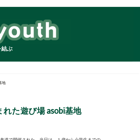
を結ぶ
基地
遊び場 asobi基地
、表参道で開催された。当日は、１歳から小学生までの