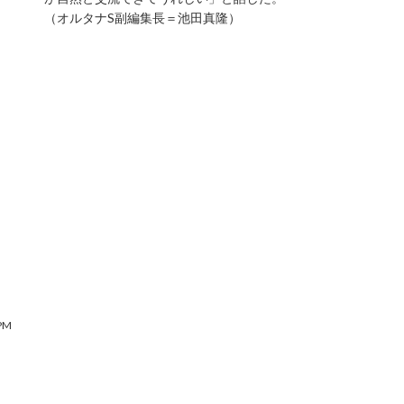
（オルタナS副編集長＝池田真隆）
PM