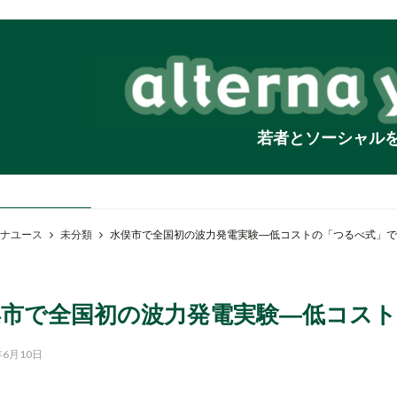
若者とソーシャル
ナユース
未分類
水俣市で全国初の波力発電実験―低コストの「つるべ式」で
俣市で全国初の波力発電実験―低コス
年6月10日