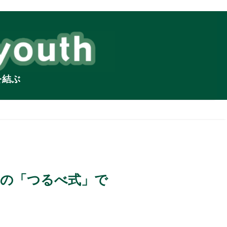
を結ぶ
トの「つるべ式」で