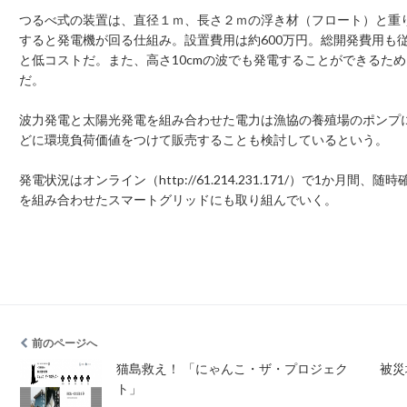
つるべ式の装置は、直径１ｍ、長さ２ｍの浮き材（フロート）と重
すると発電機が回る仕組み。設置費用は約600万円。総開発費用も従
と低コストだ。また、高さ10cmの波でも発電することができるため
だ。
波力発電と太陽光発電を組み合わせた電力は漁協の養殖場のポンプ
どに環境負荷価値をつけて販売することも検討しているという。
発電状況はオンライン（http://61.214.231.171/）で1か
を組み合わせたスマートグリッドにも取り組んでいく。
前のページへ
猫島救え！ 「にゃんこ・ザ・プロジェク
被災
ト」