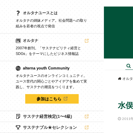
オルタナユースとは
オルタナの姉妹メディア。社会問題への取り
組みを若者の視点で発信
オルタナ
2007年創刊。「サステナビリティ経営と
SDGs」をテーマにしたビジネス情報誌
alterna youth Community
オルタナユースのオンラインコミュニティ。
オルタ
ユース世代の関心ごとやアイデアを集めて実
践し、サステナの潮流をつくります。
参加はこちら
水
サステナ経営検定(1〜4級)
2011
サステナブル★セレクション