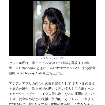
セジャル・ハティ氏
セジャル氏は、米イェール大学で生物学を専攻する3年
生。2007年15歳のときに、若い女性のエンパワーする活動
組織Girls-Helping-Girlsを立ち上げる。
アジアとアフリカの少女の教育資金として ７万ドルの資金
を集めたほか、途上国での若い女性の収入を生み出すベン
チャー立ち上げや、マイクロ貸し出しなどの運用のアドバ
イズ、資金集めなどの支援に勢力的にとりくみ、これまで
に20カ国で、約3万人の若い女性の生活向上に大きなイン