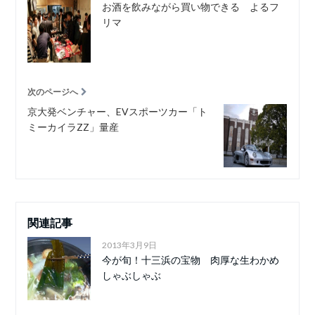
お酒を飲みながら買い物できる よるフ
リマ
次のページへ
京大発ベンチャー、EVスポーツカー「ト
ミーカイラZZ」量産
関連記事
2013年3月9日
今が旬！十三浜の宝物 肉厚な生わかめ
しゃぶしゃぶ