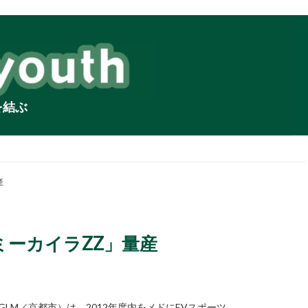
を結ぶ
産
ミーカイラZZ」量産
LM／京都市）は、2012年度内をメドにEVスポーツ