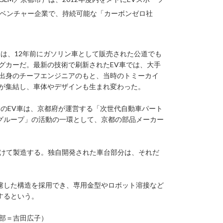
のベンチャー企業で、持続可能な「カーボンゼロ社
Zは、12年前にガソリン車として販売された公道でも
グカーだ。最新の技術で刷新されたEV車では、大手
出身のチーフエンジニアのもと、当時のトミーカイ
が集結し、車体やデザインも生まれ変わった。
ZのEV車は、京都府が運営する「次世代自動車パート
グループ」の活動の一環として、京都の部品メーカー
分けて製造する。独自開発された車台部分は、それだ
慮した構造を採用でき、専用金型やロボット溶接など
するという。
集部＝吉田広子）