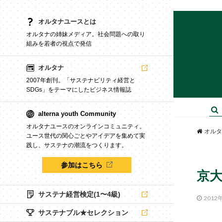
オルタナユースとは
オルタナの姉妹メディア。社会問題への取り
組みを若者の視点で発信
オルタナ
2007年創刊。「サステナビリティ経営と
SDGs」をテーマにしたビジネス情報誌
alterna youth Community
オルタナユースのオンラインコミュニティ。
オルタ
ユース世代の関心ごとやアイデアを集めて実
践し、サステナの潮流をつくります。
参加はこちら
京大
サステナ経営検定(1〜4級)
2012
サステナブル★セレクション