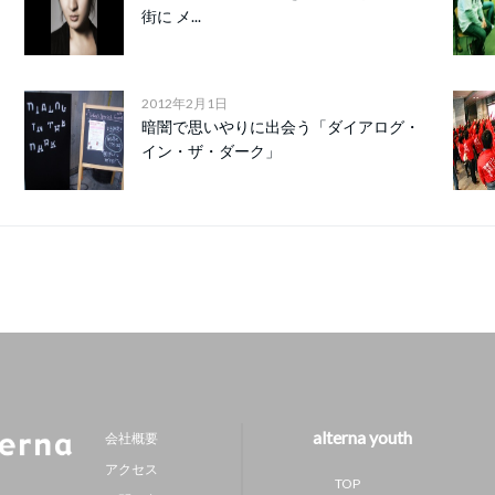
街に メ...
2012年2月1日
暗闇で思いやりに出会う「ダイアログ・
イン・ザ・ダーク」
alterna youth
会社概要
アクセス
TOP