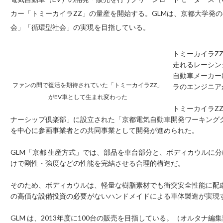
カー「トミーカイラZZ」の量産を開始する。GLMは、京都大学発
会」「循環型社会」の実現を目指している。
トミーカイラZ
走れるレーシン
自動車メーカー
ファンの間で復活を期待されていた「トミーカイラZZ」
ラのエンジニア
がEV車として生まれ変わった
トミーカイラZ
ナーシップ倶楽部」に設立された「京都電気自動車開発ワーキング
を中心に参画事業者との共同事業として開発が進められた。
GLM「京都 生産方式」では、部品を車台部分と、ボディカウルに
けで剛性・強度などの性能を完結させる合理的構造だ。
そのため、ボディカウルは、軽量な樹脂素材でも衝突安全性能に配
の高価な設備投資の必要がないハンドメイドによる車体製造が実現
GLM は、2013年度に100台の販売を目指している。（オルタナ編