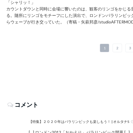
「シャリッ！」
カウントダウンと同時に会場に響いたのは、観客のリンゴをかじる
る。随所にリンゴをモチーフにした演出で、ロンドンパラリンピッ
らウェーブが行き交っていた。（寄稿・矢萩邦彦/studioAFTERMO
1
2
3
コメント
【特集】２０２０年はパラリンピックも楽しもう！ | オルタナS
[…] ロンドン2012「おかえり」パラリンピック開幕 […]