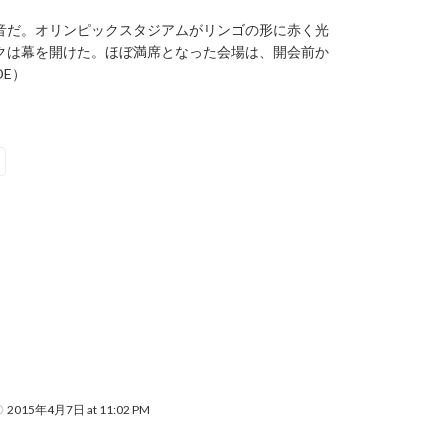
音だ。オリンピックスタジアムがリンゴの形に赤く光
クは幕を開けた。ほぼ満席となった会場は、開会前か
DE）
2015年4月7日 at 11:02 PM