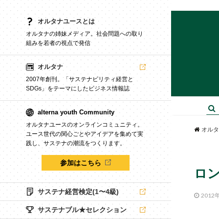
オルタナユースとは
オルタナの姉妹メディア。社会問題への取り
組みを若者の視点で発信
オルタナ
2007年創刊。「サステナビリティ経営と
SDGs」をテーマにしたビジネス情報誌
alterna youth Community
オルタナユースのオンラインコミュニティ。
オルタ
ユース世代の関心ごとやアイデアを集めて実
践し、サステナの潮流をつくります。
参加はこちら
ロン
サステナ経営検定(1〜4級)
2012
サステナブル★セレクション