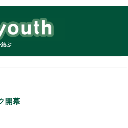
を結ぶ
ク開幕