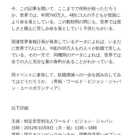
今、この記事を開いて、ここまでで何秒が経っただろう
か。世界では、年間760万人。4秒に1人の子どもが貧困に
より命を落としている。この数秒間の間にも、世界では貧
しさと餓えに苦しみ命を落としていく子供たちがいる。
国連世界食糧計画が発表しているデータによれば、いまだ
に世界で7人に1人、9億2500万人もの人々が飢餓で苦しん
でいる。その一方で、同機関のデータによれば、世界では
全ての人に充分な量の食料があることがわかっている。
同イベントに参加して、飢餓撲滅への一歩を踏み出してみ
てはどうだろうか。（寄稿・ワールド・ビジョン・ジャパ
ン・ユースボランティア）
以下詳細
主催：特定非営利法人ワールド・ビジョン・ジャパン
日時：2012年10月8日（月・祝）11時～18時
場所：国立オリンピックセンター 国際交流等レセプショ