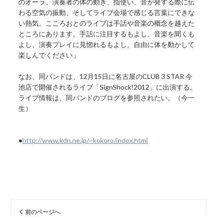
のオーラ、演奏者の体の動き、指使い、音が発する際に伝
わる空気の振動、そしてライブ会場で感じる言葉にできな
い熱気。こころおとのライブは手話や音楽の概念を越えた
ところにあります。手話に注目するもよし、音楽を聞くも
よし、演奏プレイに見惚れるもよし。自由に体を動かして
楽しんでください」
なお、同バンドは、12月15日に名古屋のCLUB 3 STAR 今
池店で開催されるライブ「SignShock!2012」に出演する。
ライブ情報は、同バンドのブログを参照されたい。（今一
生）
●
http://www.kdn.ne.jp/~kokoro/index.html
前のページへ