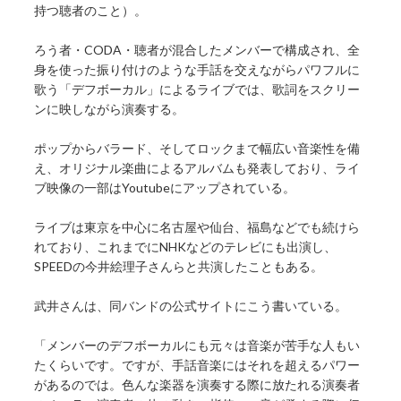
持つ聴者のこと）。
ろう者・CODA・聴者が混合したメンバーで構成され、全
身を使った振り付けのような手話を交えながらパワフルに
歌う「デフボーカル」によるライブでは、歌詞をスクリー
ンに映しながら演奏する。
ポップからバラード、そしてロックまで幅広い音楽性を備
え、オリジナル楽曲によるアルバムも発表しており、ライ
ブ映像の一部はYoutubeにアップされている。
ライブは東京を中心に名古屋や仙台、福島などでも続けら
れており、これまでにNHKなどのテレビにも出演し、
SPEEDの今井絵理子さんらと共演したこともある。
武井さんは、同バンドの公式サイトにこう書いている。
「メンバーのデフボーカルにも元々は音楽が苦手な人もい
たくらいです。ですが、手話音楽にはそれを超えるパワー
があるのでは。色んな楽器を演奏する際に放たれる演奏者