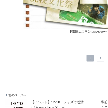
同団体には同名のfaceboo
1
2
前のページへ
【イベント】12/18 ジャズで朝活
事前
♪「Have a Jazzy X’ mas」
ムス