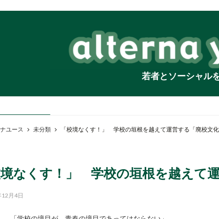
若者とソーシャル
ナユース
未分類
「校境なくす！」 学校の垣根を越えて運営する「廃校文化
校境なくす！」 学校の垣根を越えて
年12月4日
「学校の境目が、青春の境目であってはならない」