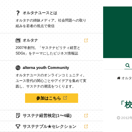
オルタナユースとは
オルタナの姉妹メディア。社会問題への取り
組みを若者の視点で発信
オルタナ
2007年創刊。「サステナビリティ経営と
SDGs」をテーマにしたビジネス情報誌
alterna youth Community
オルタナユースのオンラインコミュニティ。
オルタ
ユース世代の関心ごとやアイデアを集めて実
践し、サステナの潮流をつくります。
参加はこちら
「
サステナ経営検定(1〜4級)
2012
サステナブル★セレクション