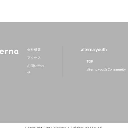
alterna youth
会社概要
アクセス
TOP
お問い合わ
alterna youth Community
せ
Copyright 2026
alterna
All Rights Reserved.