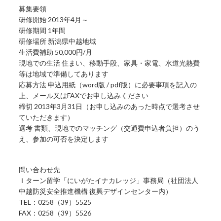
募集要領
研修開始 2013年4月～
研修期間 1年間
研修場所 新潟県中越地域
生活費補助 50,000円/月
現地での生活 住まい、移動手段、家具・家電、水道光熱費
等は地域で準備してあります
応募方法 申込用紙（word版 / pdf版）に必要事項を記入の
上、メール又はFAXでお申し込みください
締切 2013年3月31日（お申し込みのあった時点で選考させ
ていただきます）
選考 書類、現地でのマッチング（交通費申込者負担）のう
え、参加の可否を決定します
問い合わせ先
Ｉターン留学「にいがたイナカレッジ」事務局（社団法人
中越防災安全推進機構 復興デザインセンター内）
TEL：0258（39）5525
FAX：0258（39）5526