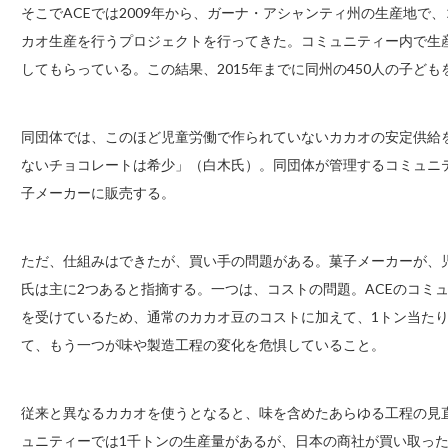
そこでACEでは2009年から、ガーナ・アシャンティ州の生産地で
カオ生産を行うプロジェクトを行ってきた。コミュニティー内で生
してもらっている。この結果、2015年までに同州の450人の子ど
同団体では、このほど児童労働で作られていないカカオの安定供給
ないチョコレートは希少」（白木氏）。同団体が管理するコミュニ
子メーカーに販売する。
ただ、仕組みはできたが、買い手の問題がある。菓子メーカーが、
氏は主に2つあると指摘する。一つは、コストの問題。ACEのコミ
を受けているため、通常のカカオ豆のコストに加えて、1トン当たり
て、もう一つが味や製造工程の変化を危惧していること。
従来と異なるカカオを使うとなると、味を含めたあらゆる工程の見
ュニティーでは1千トンの生産量があるが、日本の商社が買い取った