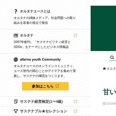
オルタナユースとは
オルタナの姉妹メディア。社会問題への取り
組みを若者の視点で発信
オルタナ
2007年創刊。「サステナビリティ経営と
SDGs」をテーマにしたビジネス情報誌
alterna youth Community
オルタナユースのオンラインコミュニティ。
オルタ
ユース世代の関心ごとやアイデアを集めて実
践し、サステナの潮流をつくります。
参加はこちら
甘
サステナ経営検定(1〜4級)
2016
サステナブル★セレクション