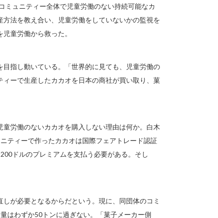
、コミュニティー全体で児童労働のない持続可能なカ
産方法を教え合い、児童労働をしていないかの監視を
もを児童労働から救った。
を目指し動いている。「世界的に見ても、児童労働の
ティーで生産したカカオを日本の商社が買い取り、菓
児童労働のないカカオを購入しない理由は何か。白木
ュニティーで作ったカカオは国際フェアトレード認証
200ドルのプレミアムを支払う必要がある。そし
直しが必要となるからだという。現に、同団体のコミ
量はわずか50トンに過ぎない。「菓子メーカー側