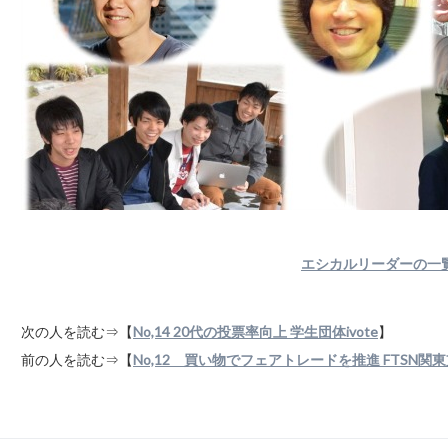
エシカルリーダーの一
次の人を読む⇒【
No,14 20代の投票率向上 学生団体ivote
】
前の人を読む⇒【
No,12 買い物でフェアトレードを推進 FTSN