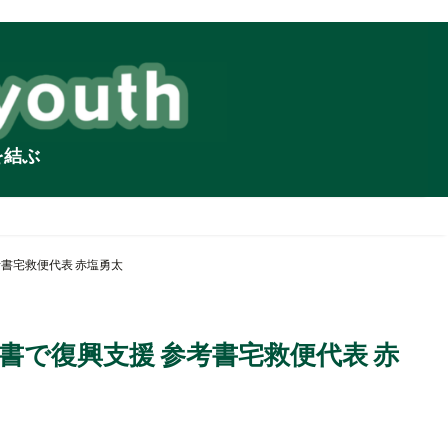
を結ぶ
考書宅救便代表 赤塩勇太
考書で復興支援 参考書宅救便代表 赤