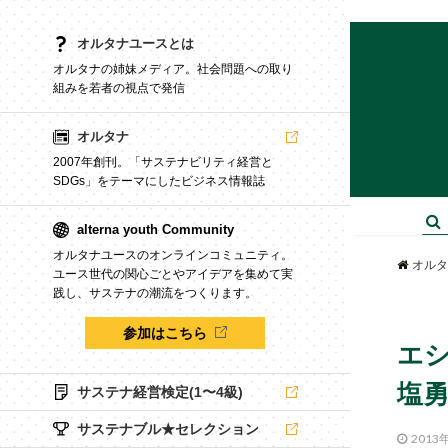
オルタナユースとは
オルタナの姉妹メディア。社会問題への取り
組みを若者の視点で発信
オルタナ
2007年創刊。「サステナビリティ経営と
SDGs」をテーマにしたビジネス情報誌
alterna youth Community
オルタナユースのオンラインコミュニティ。
オルタ
ユース世代の関心ごとやアイデアを集めて実
践し、サステナの潮流をつくります。
参加はこちら
エシ
塩
サステナ経営検定(1〜4級)
サステナブル★セレクション
2013