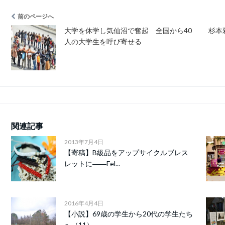
前のページへ
大学を休学し気仙沼で奮起 全国から40
杉本
人の大学生を呼び寄せる
関連記事
2013年7月4日
【寄稿】B級品をアップサイクルブレス
レットに――Fel...
2016年4月4日
【小説】69歳の学生から20代の学生たち
へ（11）