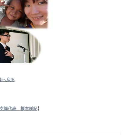
覧へ戻る
関東支部代表 榎本咲紀
】