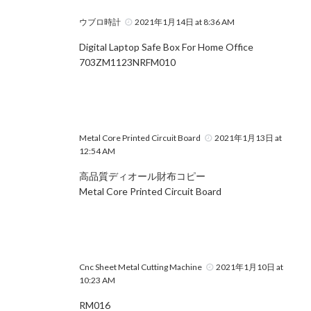
ウブロ時計
2021年1月14日 at 8:36 AM
Digital Laptop Safe Box For Home Office
703ZM1123NRFM010
Metal Core Printed Circuit Board
2021年1月13日 at
12:54 AM
高品質ディオール財布コピー
Metal Core Printed Circuit Board
Cnc Sheet Metal Cutting Machine
2021年1月10日 at
10:23 AM
RM016