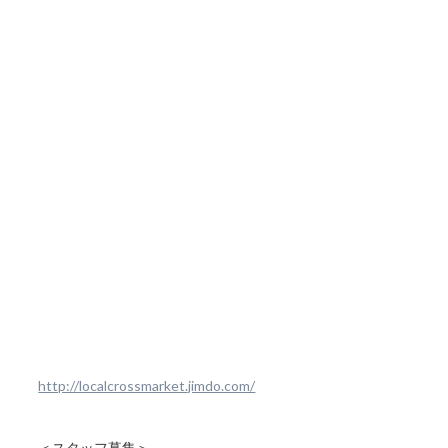
http://localcrossmarket.jimdo.com/
＜スタッフ募集＞