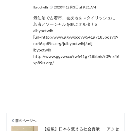
lbypctwlh
2020年12月3日 at 9:21 AM
気仙沼で古着市、被災地をスタイリッシュに –
若者とソーシャルを結ぶオルタナS
albypctwlh
[url=http://www.ggvwxco9w541g7185b6s909
nx46xp89is.org/]ulbypctwlh[/url]
lbypctwlh
http://www.ggvwxco9w541g7185b6s909nx46
xp89is.org/
前のページへ
【連載】日本を変える社会貢献——アクセ