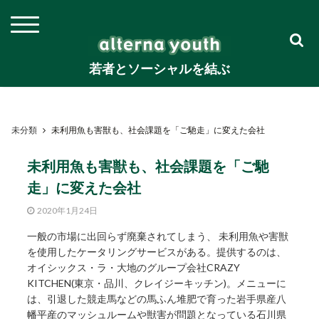
若者とソーシャルを結ぶ
未分類
未利用魚も害獣も、社会課題を「ご馳走」に変えた会社
未利用魚も害獣も、社会課題を「ご馳
走」に変えた会社
2020年1月24日
一般の市場に出回らず廃棄されてしまう、 未利用魚や害獣
を使用したケータリングサービスがある。提供するのは、
オイシックス・ラ・大地のグループ会社CRAZY
KITCHEN(東京・品川、クレイジーキッチン)。メニューに
は、引退した競走馬などの馬ふん堆肥で育った岩手県産八
幡平産のマッシュルームや獣害が問題となっている石川県