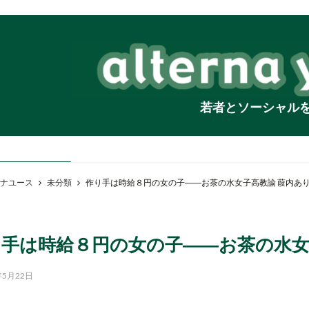
若者とソーシャル
ナユース
未分類
作り手は時給８円の女の子――お茶の水女子高教諭 葭内あ
り手は時給８円の女の子――お茶の水女
年5月22日