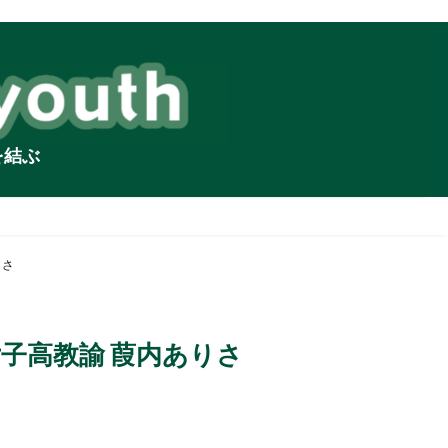
を結ぶ
りさ
子高教諭 葭内ありさ