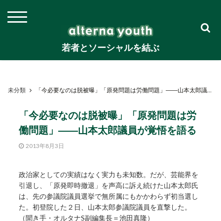
若者とソーシャルを結ぶ
未分類
「今必要なのは脱被曝」「原発問題は労働問題」――山本太郎議員が覚悟を語る
「今必要なのは脱被曝」「原発問題は労
働問題」――山本太郎議員が覚悟を語る
2013年8月3日
政治家としての実績はなく実力も未知数。だが、芸能界を
引退し、「原発即時撤退」を声高に訴え続けた山本太郎氏
は、先の参議院議員選挙で無所属にもかかわらず初当選し
た。初登院した２日、山本太郎参議院議員を直撃した。
（聞き手・オルタナS副編集長＝池田真隆）