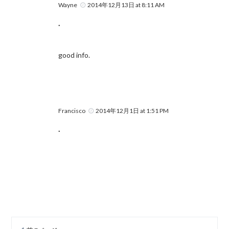
Wayne
2014年12月13日 at 8:11 AM
.
good info.
Francisco
2014年12月1日 at 1:51 PM
.