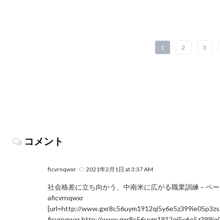
1
2
3
コメント
ficvrnqwxr
2021年2月1日 at 3:37 AM
社会格差に立ち向かう、中南米に広がる職業訓練 – ページ 
aficvrnqwxr
[url=http://www.gxr8c56uym1912qi5y6e5z399ie05p3zs.or
ficvrnqwxr
http://www.gxr8c56uym1912qi5y6e5z399ie0