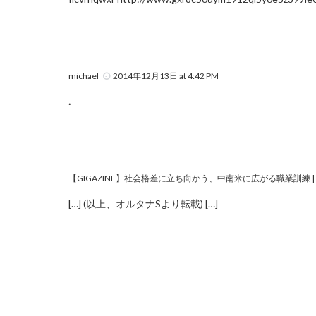
michael
2014年12月13日 at 4:42 PM
.
【GIGAZINE】社会格差に立ち向かう、中南米に広がる職業訓練 | KIY
[…] (以上、オルタナSより転載) […]