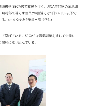
構(SECAP)で支援を行う、JICA専門家の菊池四
、農村部で暮らす住民の4割近くが1日2.6ドル以下で
る。(オルタナS特派員＝清谷啓仁)
て挙げている。SECAPは職業訓練を通じて企業に
力開発に取り組んでいる。