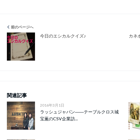
前のページへ
今日のエシカルクイズ♪
カネ
関連記事
2016年3月1日
ラッシュジャパン――テーブルクロス城
宝薫のCSV企業訪...