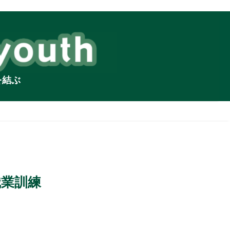
を結ぶ
職業訓練