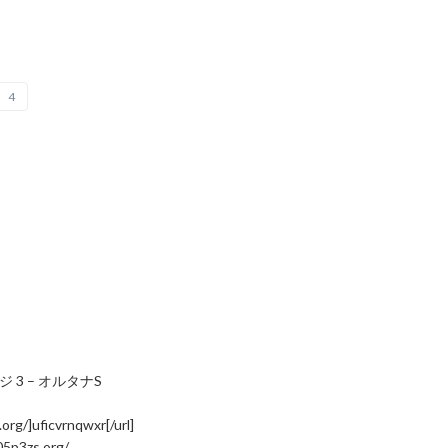
4
3 – オルタナS
g/]uficvrnqwxr[/url]
5p3zs.org/