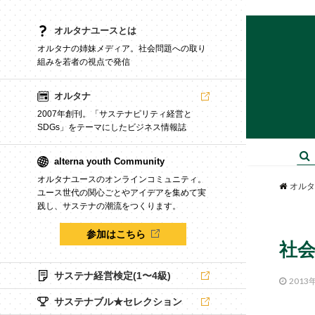
オルタナユースとは
オルタナの姉妹メディア。社会問題への取り
組みを若者の視点で発信
オルタナ
2007年創刊。「サステナビリティ経営と
SDGs」をテーマにしたビジネス情報誌
alterna youth Community
オルタナユースのオンラインコミュニティ。
オルタ
ユース世代の関心ごとやアイデアを集めて実
践し、サステナの潮流をつくります。
参加はこちら
社
サステナ経営検定(1〜4級)
2013
サステナブル★セレクション