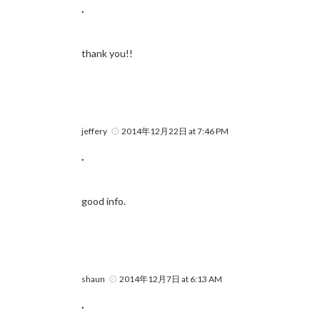
.
thank you!!
jeffery
2014年12月22日 at 7:46 PM
.
good info.
shaun
2014年12月7日 at 6:13 AM
.