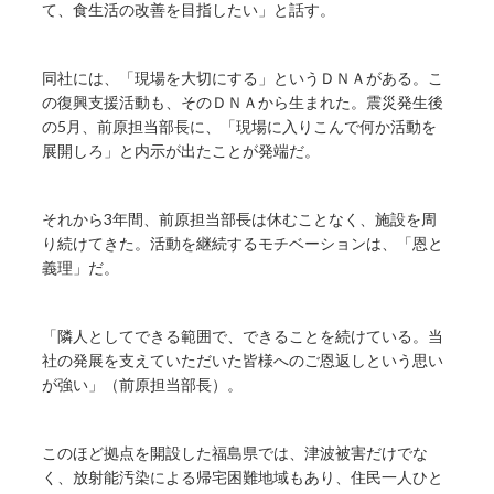
て、食生活の改善を目指したい」と話す。
同社には、「現場を大切にする」というＤＮＡがある。こ
の復興支援活動も、そのＤＮＡから生まれた。震災発生後
の5月、前原担当部長に、「現場に入りこんで何か活動を
展開しろ」と内示が出たことが発端だ。
それから3年間、前原担当部長は休むことなく、施設を周
り続けてきた。活動を継続するモチベーションは、「恩と
義理」だ。
「隣人としてできる範囲で、できることを続けている。当
社の発展を支えていただいた皆様へのご恩返しという思い
が強い」（前原担当部長）。
このほど拠点を開設した福島県では、津波被害だけでな
く、放射能汚染による帰宅困難地域もあり、住民一人ひと