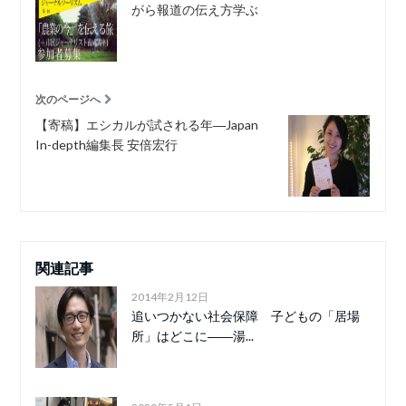
がら報道の伝え方学ぶ
次のページへ
【寄稿】エシカルが試される年―Japan
In-depth編集長 安倍宏行
関連記事
2014年2月12日
追いつかない社会保障 子どもの「居場
所」はどこに――湯...