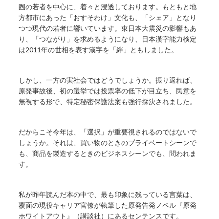
圏の若者を中心に、着々と浸透しております。もともと地
方都市にあった「おすそわけ」文化も、「シェア」となり
つつ現代の若者に響いています。東日本大震災の影響もあ
り、「つながり」を求めるようになり、日本漢字能力検定
は2011年の世相を表す漢字を「絆」ともしました。
しかし、一方の実社会ではどうでしょうか。振り返れば、
原発事故後、初の選挙では投票率の低下が目立ち、民意を
無視する形で、特定秘密保護法案も強行採決されました。
だからこそ今年は、「選択」が重要視されるのではないで
しょうか。それは、買い物のときのプライベートシーンで
も、商品を製造するときのビジネスシーンでも、問われま
す。
私が昨年読んだ本の中で、最も印象に残っている言葉は、
覆面の現役キャリア官僚が執筆した原発告発ノベル『原発
ホワイトアウト』（講談社）にあるセンテンスです。