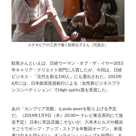
エチオピアの工房で働く鮫島弘子さん（写真左）
鮫島さんといえば、日経ウーマン・オブ・ザ・イヤー2013
年キャリア・クリエイト部門に入賞したが、今回は、日経
ビジネス・「次代を創る100人」にも選出された。2013年
6月には、日本政策投資銀行による〈女性新ビジネスプラ
ンコンペティション〉でHigh-spirits賞を受賞した。
あの「カンブリア宮殿」もandu ametを取り上げる予定
だ。（2014年1月9日（木）20:00〜 テレビ東京系列にて放
送予定） 日本に常設店舗こそないが、六本木ヒルズや横浜
そごうでポップ・アップ・ストアを年数回オープン、来場
者は引きも切らない。オンライン・ショップも好調だ。ま