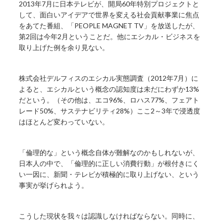
2013年7月に日本テレビが、開局60年特別プロジェクトと
して、面白いアイデアで世界を変える社会貢献事業に焦点
をあてた番組、「PEOPLE MAGNET TV」を放送したが、
第2回は今年2月ということだ。他にエシカル・ビジネスを
取り上げた例を余り見ない。
株式会社デルフィスのエシカル実態調査（2012年7月）に
よると、エシカルという概念の認知度は未だにわずか13%
だという。（その他は、エコ96%、ロハス77%、フェアト
レード50%、サステナビリティ28%）ここ2～3年で浸透度
はほとんど変わっていない。
「倫理的な」という概念自体が難解なのかもしれないが、
日本人の中で、「倫理的に正しい消費行動」が根付きにく
い一因に、新聞・テレビが積極的に取り上げない、という
事実が挙げられよう。
こうした現状を我々は認識しなければならない。同時に、