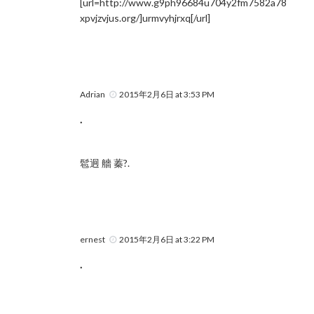
[url=http://www.g9ph96684u704y2fm7582a78
xpvjzvjus.org/]urmvyhjrxq[/url]
Adrian
2015年2月6日 at 3:53 PM
.
髱迥 艢 蓁?.
ernest
2015年2月6日 at 3:22 PM
.