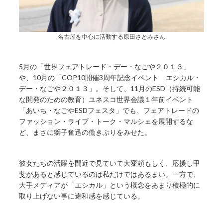
名古屋を中心に活動する原田さとみさん
5月の「世界フェアトレード・デー・なごや２０１３」
や、10月の「COP10開催3周年記念イベント エシカル・
デー・なごや２０１３」。そして、11月のESD（持続可能
な開発のための教育）ユネスコ世界会議１年前イベント
「あいち・なごやESDフェスタ」でも、フェアトレードの
ファッション・ライブ・トーク・マルシェを展開するな
ど、まさに獅子奮迅の働きぶりをみせた。
彼女たちの活躍を間近で見ていて大変頼もしく、応援し甲
斐があると感じているのは私だけではあるまい。一方で、
大手メディアが「エシカル」という概念をあまり積極的に
取り上げない事に違和感を感じている。