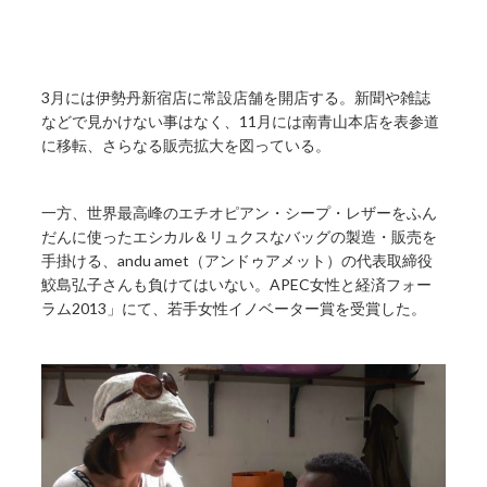
3月には伊勢丹新宿店に常設店舗を開店する。新聞や雑誌
などで見かけない事はなく、11月には南青山本店を表参道
に移転、さらなる販売拡大を図っている。
一方、世界最高峰のエチオピアン・シープ・レザーをふん
だんに使ったエシカル＆リュクスなバッグの製造・販売を
手掛ける、andu amet（アンドゥアメット）の代表取締役
鮫島弘子さんも負けてはいない。APEC女性と経済フォー
ラム2013」にて、若手女性イノベーター賞を受賞した。