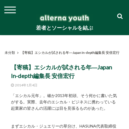
若者とソーシャルを結ぶ
未分類
【寄稿】エシカルが試される年―Japan In-depth編集長 安倍宏行
【寄稿】エシカルが試される年―Japan
In-depth編集長 安倍宏行
2014年1月4日
「エシカル元年」。確か2013年初頭、そう何かに書いた気
がする。実際、去年のエシカル・ビジネスに携わっている
起業家の皆さんの活躍には目を見張るものがあった。
まずエシカル・ジュエリーの草分け、HASUNA代表取締役