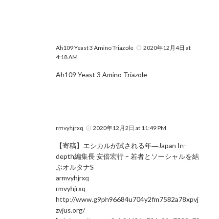
Ah109 Yeast 3 Amino Triazole
2020年12月4日 at
4:18 AM
Ah109 Yeast 3 Amino Triazole
rmvyhjrxq
2020年12月2日 at 11:49 PM
【寄稿】エシカルが試される年―Japan In-
depth編集長 安倍宏行 – 若者とソーシャルを結
ぶオルタナS
armvyhjrxq
rmvyhjrxq
http://www.g9ph96684u704y2fm7582a78xpvj
zvjus.org/