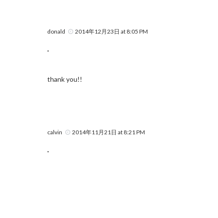
donald
2014年12月23日 at 8:05 PM
.
thank you!!
calvin
2014年11月21日 at 8:21 PM
.