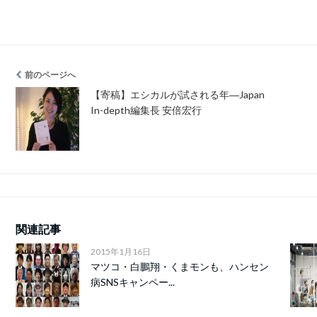
前のページへ
【寄稿】エシカルが試される年―Japan
In-depth編集長 安倍宏行
関連記事
2015年1月16日
マツコ・白鵬翔・くまモンも、ハンセン
病SNSキャンペー...