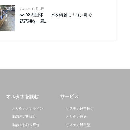
2011年11月1日
no.02 志団杯 水を綺麗に！ヨシ舟で
琵琶湖を一周...
オルタナを読む
サービス
オルタナオンライン
サステナ経営検定
本誌の定期購読
オルタナ総研
本誌のお取り寄せ
サステナ経営塾