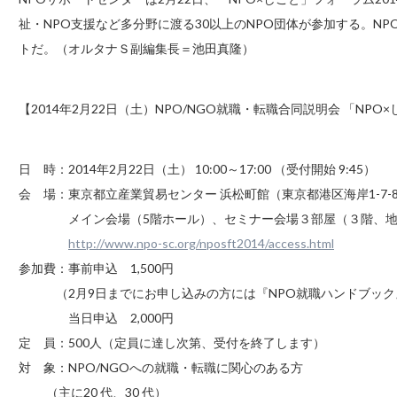
祉・NPO支援など多分野に渡る30以上のNPO団体が参加する。N
トだ。（オルタナＳ副編集長＝池田真隆）
【2014年2月22日（土）NPO/NGO就職・転職合同説明会 「NPO×
日 時：2014年2月22日（土） 10:00～17:00 （受付開始 9:45）
会 場：東京都立産業貿易センター 浜松町館（東京都港区海岸1-7-
メイン会場（5階ホール）、セミナー会場３部屋（３階、地
http://www.npo-sc.org/nposft2014/access.html
参加費：事前申込 1,500円
（2月9日までにお申し込みの方には『NPO就職ハンドブック
当日申込 2,000円
定 員：500人（定員に達し次第、受付を終了します）
対 象：NPO/NGOへの就職・転職に関心のある方
（主に20 代、30 代）