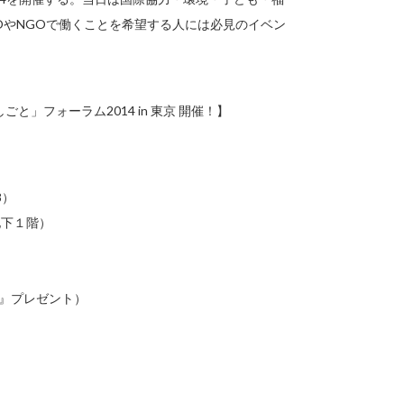
POやNGOで働くことを希望する人には必見のイベン
しごと」フォーラム2014 in 東京 開催！】
8）
下１階）
』プレゼント）