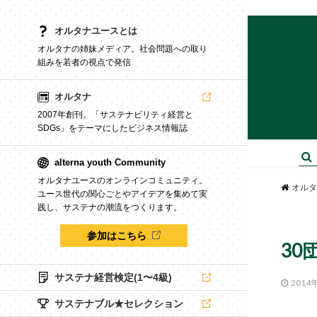
オルタナユースとは
オルタナの姉妹メディア。社会問題への取り
組みを若者の視点で発信
オルタナ
2007年創刊。「サステナビリティ経営と
SDGs」をテーマにしたビジネス情報誌
alterna youth Community
オルタナユースのオンラインコミュニティ。
オルタ
ユース世代の関心ごとやアイデアを集めて実
践し、サステナの潮流をつくります。
参加はこちら
30
サステナ経営検定(1〜4級)
2014
サステナブル★セレクション