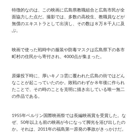
特徴的なのは、この映画に広島県教職組合と広島市民が全
面協力した点だ。撮影では、多数の高校生、教職員などが
無償のエキストラとして出演し、その数は８万８千人に及
ぶ。
映画で使った戦時中の服装や防毒マスクは広島県下の各市
町村の住民から寄付され、4000点が集まった。
原爆投下時に、厚いキノコ雲に覆われた広島の街ではどん
なことが起こっていたのか。敗戦のわずか８年後に作られ
たことで、その時のことを克明に描き出している唯一無二
の作品である。
1955年ベルリン国際映画祭では長編映画賞を受賞した。な
ぜ、50年以上も前の映画が今になって脚光を浴び出したの
か。それは、2011年の福島第一原発の事故がきっかけだ。