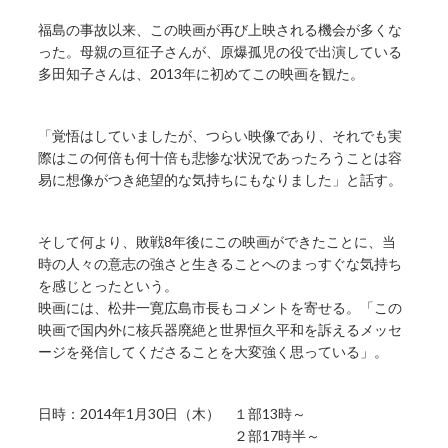
福島の事故以来、この映画が再び上映される機会が多くな
った。母親の亘征子さんが、原爆孤児の役で出演している
多田知子さんは、2013年に初めてこの映画を観た。
「覚悟はしていましたが、つらい映像であり、それでも実
際はこの何倍も何十倍も悲惨な状況であったろうことは容
易に想像がつき絶望的な気持ちにもなりました」と話す。
そして何より、敗戦8年後にこの映画ができたことに、当
時の人々の意志の強さと生きることへのまっすぐな気持ち
を感じとったという。
映画には、松井一寛広島市長もコメントを寄せる。「この
映画で国内外に核兵器廃絶と世界恒久平和を訴えるメッセ
ージを発信してくださることを大変強く思っている」。
日時：2014年1月30日（木） １部13時～
２部17時半～